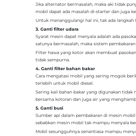
Jika alternator bermasalah, maka aki tidak puny
mobil dapat ada masalah di-starter dan juga k
Untuk menanggulangi hal ini, tak ada langkah
3. Ganti filter udara
Syarat mesin dapat menyala adalah ada pasokan
satunya bermasalah, maka sistem pembakaran 
Filter hawa yang kotor akan membuat pasokan 
tidak sempurna.
4. Ganti filter bahan bakar
Cara mengatasi mobil yang sering mogok berik
terlebih untuk mobil diesel.
Sering kali bahan bakar yang digunakan tidak 
bersama kotoran dan juga air yang menghambat
5. Ganti busi
Sumber api dalam pembakaran di mesin mobil ini
sebabkan mesin mobil tak mampu menyala ber
Mobil sesungguhnya senantiasa mampu menyala