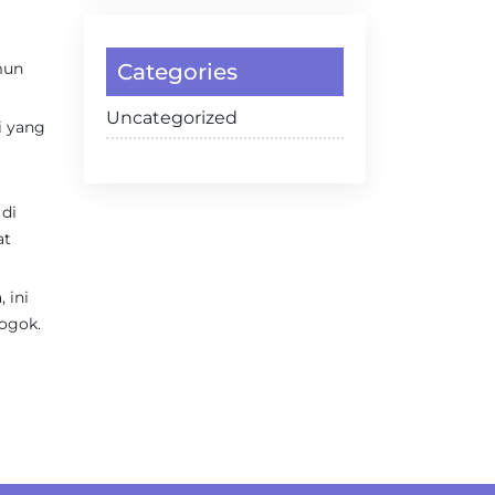
mun
Categories
Uncategorized
i yang
 di
at
 ini
mogok.