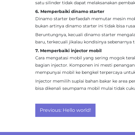
satu silinder tidak dapat melaksanakan pembak
6. Memperbaiki dinamo starter
Dinamo starter berfaedah memutar mesin mobi
bukan artinya dinamo starter ini tidak bisa rusa
Beruntungnya, kecuali dinamo starter mengala
baru, terkecuali jikalau kondisinya sebenarnya t
7. Memperbaiki injector mobil
Cara mengatasi mobil yang sering mogok terak
bagian injector. Komponen ini mesti penanganan
mempunyai mobil ke bengkel terpercaya untu
Injector memilih suplai bahan bakar ke area p
bisa dikenali seumpama mobil mulai tidak cuku
Post
Previous:
Hello world!
navigation