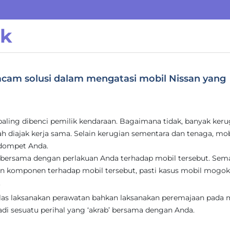
ak
am solusi dalam mengatasi mobil Nissan yang
paling dibenci pemilik kendaraan. Bagaimana tidak, banyak keru
ah diajak kerja sama. Selain kerugian sementara dan tenaga, mob
dompet Anda.
 bersama dengan perlakuan Anda terhadap mobil tersebut. Sem
n komponen terhadap mobil tersebut, pasti kasus mobil mogok 
.
las laksanakan perawatan bahkan laksanakan peremajaan pada 
di sesuatu perihal yang ‘akrab’ bersama dengan Anda.