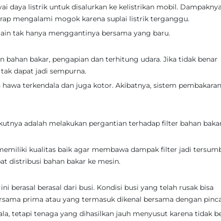
ai daya listrik untuk disalurkan ke kelistrikan mobil. Dampaknya
erap mengalami mogok karena suplai listrik terganggu.
 lain tak hanya menggantinya bersama yang baru.
 bahan bakar, pengapian dan terhitung udara. Jika tidak benar
tak dapat jadi sempurna.
hawa terkendala dan juga kotor. Akibatnya, sistem pembakaran
utnya adalah melakukan pergantian terhadap filter bahan bakar
memiliki kualitas baik agar membawa dampak filter jadi tersum
 distribusi bahan bakar ke mesin.
 berasal berasal dari busi. Kondisi busi yang telah rusak bisa
sama prima atau yang termasuk dikenal bersama dengan pinc
, tetapi tenaga yang dihasilkan jauh menyusut karena tidak b