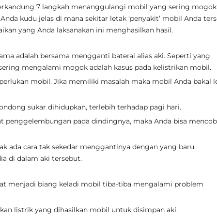
 terkandung 7 langkah menanggulangi mobil yang sering mogok 
Anda kudu jelas di mana sekitar letak ‘penyakit’ mobil Anda ters
ikan yang Anda laksanakan ini menghasilkan hasil.
a adalah bersama mengganti baterai alias aki. Seperti yang
 sering mengalami mogok adalah kasus pada kelistrikan mobil.
perlukan mobil. Jika memiliki masalah maka mobil Anda bakal l
ondong sukar dihidupkan, terlebih terhadap pagi hari.
apat penggelembungan pada dindingnya, maka Anda bisa menco
idak ada cara tak sekedar menggantinya dengan yang baru.
 di dalam aki tersebut.
apat menjadi biang keladi mobil tiba-tiba mengalami problem
an listrik yang dihasilkan mobil untuk disimpan aki.