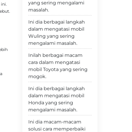
yang sering mengalami
ini.
masalah.
ebut.
Ini dia berbagai langkah
dalam mengatasi mobil
Wuling yang sering
mengalami masalah.
ebih
Inilah berbagai macam
cara dalam mengatasi
mobil Toyota yang sering
ba
mogok.
Ini dia berbagai langkah
dalam mengatasi mobil
Honda yang sering
mengalami masalah.
Ini dia macam-macam
solusi cara memperbaiki