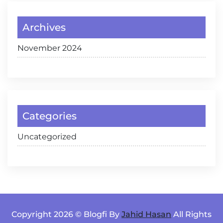
Archives
November 2024
Categories
Uncategorized
Copyright 2026 © Blogfi By
Jahid Hasan
All Rights