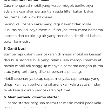
Cara mengatasi mobil yang kerap mogok berikutnya
adalah laksanakan pergantian pada filter bahan bakar,
terutama untuk mobil diesel.
Sering kali bahan bakar yang digunakan tidak miliki
kualitas baik supaya memicu filter jadi tersumbat bersama
kotoran dan terhitung air yang menahan distribusi bahan
bakar ke mesin.
5. Ganti busi
Sumber api dalam pembakaran di mesin mobil ini berasal
dari busi. Kondisi busi yang telah rusak mampu membuat
mesin mobil tak sanggup menyala bersama dengan prima
atau yang terhitung dikenal bersama pincang.
Mobil sebenarnya tetap dapat menyala, tapi tenaga yang
dihasilkan jauh berkurang dikarenakan keliru satu silinder
tidak bisa lakukan pembakaran optimal.
6. Memperbaiki dinamo starter
Dinamo starter berguna memutar mesin mobil pada kala