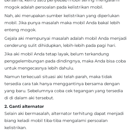
bersama, keliru satu penyebab mobil sering mengalami
mogok adalah persoalan pada kelistrikan mobil.
Nah, aki merupakan sumber kelistrikan yang diperlukan
mobil. Jika punya masalah maka mobil Anda bakal lebih
enteng mogok.
Gejala aki mempunyai masalah adalah mobil Anda menjadi
cenderung sulit dihidupkan, lebih-lebih pada pagi hari.
Jika aki mobil Anda tetap layak, belum terkandung
penggelembungan pada dindingnya, maka Anda bisa coba
untuk mengecasnya lebih dahulu.
Namun terkecuali situasi aki telah parah, maka tidak
tersedia cara tak hanya menggantinya bersama dengan
yang baru. Sebelumnya coba cek tegangan yang tersedia
di di dalam aki tersebut.
2. Ganti alternator
Selain aki bermasalah, alternator terhitung dapat menjadi
biang keladi mobil tiba-tiba mengalami persoalan
kelistrikan.