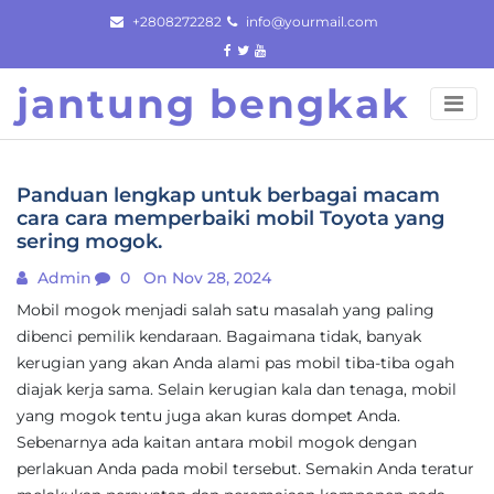
Skip
+2808272282
info@yourmail.com
to
content
jantung bengkak
Panduan lengkap untuk berbagai macam
cara cara memperbaiki mobil Toyota yang
sering mogok.
Admin
0
On Nov 28, 2024
Mobil mogok menjadi salah satu masalah yang paling
dibenci pemilik kendaraan. Bagaimana tidak, banyak
kerugian yang akan Anda alami pas mobil tiba-tiba ogah
diajak kerja sama. Selain kerugian kala dan tenaga, mobil
yang mogok tentu juga akan kuras dompet Anda.
Sebenarnya ada kaitan antara mobil mogok dengan
perlakuan Anda pada mobil tersebut. Semakin Anda teratur