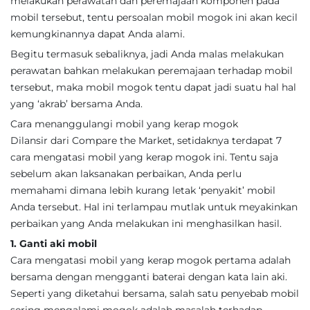
melakukan perawatan dan peremajaan komponen pada
mobil tersebut, tentu persoalan mobil mogok ini akan kecil
kemungkinannya dapat Anda alami.
Begitu termasuk sebaliknya, jadi Anda malas melakukan
perawatan bahkan melakukan peremajaan terhadap mobil
tersebut, maka mobil mogok tentu dapat jadi suatu hal hal
yang ‘akrab’ bersama Anda.
Cara menanggulangi mobil yang kerap mogok
Dilansir dari Compare the Market, setidaknya terdapat 7
cara mengatasi mobil yang kerap mogok ini. Tentu saja
sebelum akan laksanakan perbaikan, Anda perlu
memahami dimana lebih kurang letak ‘penyakit’ mobil
Anda tersebut. Hal ini terlampau mutlak untuk meyakinkan
perbaikan yang Anda melakukan ini menghasilkan hasil.
1. Ganti aki mobil
Cara mengatasi mobil yang kerap mogok pertama adalah
bersama dengan mengganti baterai dengan kata lain aki.
Seperti yang diketahui bersama, salah satu penyebab mobil