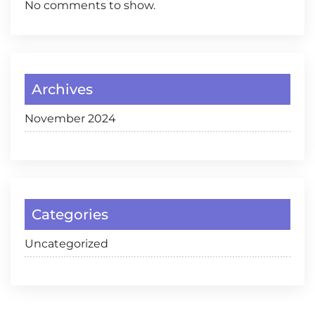
No comments to show.
Archives
November 2024
Categories
Uncategorized