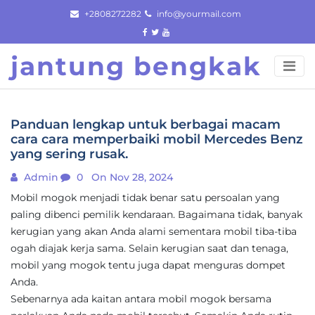
Skip
+2808272282
info@yourmail.com
to
content
jantung bengkak
Panduan lengkap untuk berbagai macam
cara cara memperbaiki mobil Mercedes Benz
yang sering rusak.
Admin
0
On Nov 28, 2024
Mobil mogok menjadi tidak benar satu persoalan yang
paling dibenci pemilik kendaraan. Bagaimana tidak, banyak
kerugian yang akan Anda alami sementara mobil tiba-tiba
ogah diajak kerja sama. Selain kerugian saat dan tenaga,
mobil yang mogok tentu juga dapat menguras dompet
Anda.
Sebenarnya ada kaitan antara mobil mogok bersama