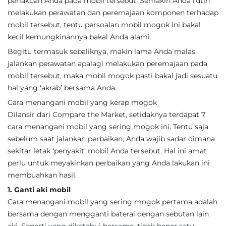
perlakuan Anda pada mobil tersebut. Semakin Anda rutin
melakukan perawatan dan peremajaan komponen terhadap
mobil tersebut, tentu persoalan mobil mogok ini bakal
kecil kemungkinannya bakal Anda alami.
Begitu termasuk sebaliknya, makin lama Anda malas
jalankan perawatan apalagi melakukan peremajaan pada
mobil tersebut, maka mobil mogok pasti bakal jadi sesuatu
hal yang ‘akrab’ bersama Anda.
Cara menangani mobil yang kerap mogok
Dilansir dari Compare the Market, setidaknya terdapat 7
cara menangani mobil yang sering mogok ini. Tentu saja
sebelum saat jalankan perbaikan, Anda wajib sadar dimana
sekitar letak ‘penyakit’ mobil Anda tersebut. Hal ini amat
perlu untuk meyakinkan perbaikan yang Anda lakukan ini
membuahkan hasil.
1. Ganti aki mobil
Cara menangani mobil yang sering mogok pertama adalah
bersama dengan mengganti baterai dengan sebutan lain