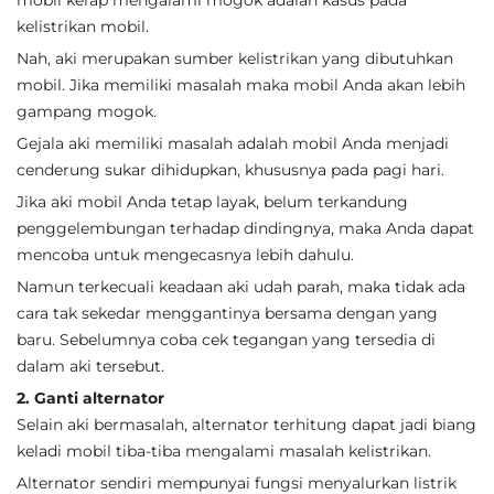
mobil kerap mengalami mogok adalah kasus pada
kelistrikan mobil.
Nah, aki merupakan sumber kelistrikan yang dibutuhkan
mobil. Jika memiliki masalah maka mobil Anda akan lebih
gampang mogok.
Gejala aki memiliki masalah adalah mobil Anda menjadi
cenderung sukar dihidupkan, khususnya pada pagi hari.
Jika aki mobil Anda tetap layak, belum terkandung
penggelembungan terhadap dindingnya, maka Anda dapat
mencoba untuk mengecasnya lebih dahulu.
Namun terkecuali keadaan aki udah parah, maka tidak ada
cara tak sekedar menggantinya bersama dengan yang
baru. Sebelumnya coba cek tegangan yang tersedia di
dalam aki tersebut.
2. Ganti alternator
Selain aki bermasalah, alternator terhitung dapat jadi biang
keladi mobil tiba-tiba mengalami masalah kelistrikan.
Alternator sendiri mempunyai fungsi menyalurkan listrik