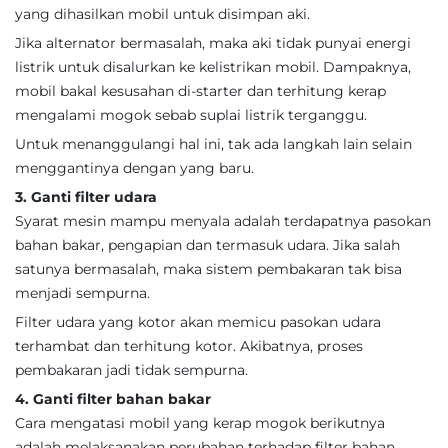
yang dihasilkan mobil untuk disimpan aki.
Jika alternator bermasalah, maka aki tidak punyai energi
listrik untuk disalurkan ke kelistrikan mobil. Dampaknya,
mobil bakal kesusahan di-starter dan terhitung kerap
mengalami mogok sebab suplai listrik terganggu.
Untuk menanggulangi hal ini, tak ada langkah lain selain
menggantinya dengan yang baru.
3. Ganti filter udara
Syarat mesin mampu menyala adalah terdapatnya pasokan
bahan bakar, pengapian dan termasuk udara. Jika salah
satunya bermasalah, maka sistem pembakaran tak bisa
menjadi sempurna.
Filter udara yang kotor akan memicu pasokan udara
terhambat dan terhitung kotor. Akibatnya, proses
pembakaran jadi tidak sempurna.
4. Ganti filter bahan bakar
Cara mengatasi mobil yang kerap mogok berikutnya
adalah melaksanakan perubahan terhadap filter bahan