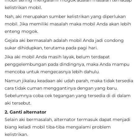
mobil sering mengalami mogok adalah masalah terhadap
kelistrikan mobil.
Nah, aki merupakan sumber kelistrikan yang diperlukan
mobil. Jika memiliki masalah maka mobil Anda akan lebih
enteng mogok.
Gejala aki bermasalah adalah mobil Anda jadi condong
sukar dihidupkan, terutama pada pagi hari.
Jika aki mobil Anda masih layak, belum terdapat
penggelembungan pada dindingnya, maka Anda mampu
mencoba untuk mengecasnya lebih dahulu.
Namun jikalau keadaan aki udah parah, maka tidak tersedia
cara tidak cuman menggantinya dengan yang baru.
Sebelumnya coba cek tegangan yang tersedia di di dalam
aki tersebut.
2. Ganti alternator
Selain aki bermasalah, alternator termasuk dapat menjadi
biang keladi mobil tiba-tiba mengalami problem
kelistrikan.