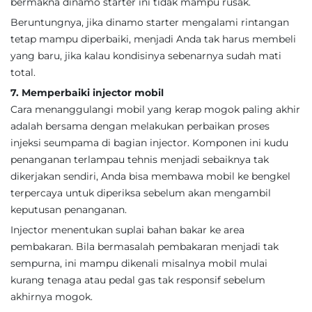
bermakna dinamo starter ini tidak mampu rusak.
Beruntungnya, jika dinamo starter mengalami rintangan
tetap mampu diperbaiki, menjadi Anda tak harus membeli
yang baru, jika kalau kondisinya sebenarnya sudah mati
total.
7. Memperbaiki injector mobil
Cara menanggulangi mobil yang kerap mogok paling akhir
adalah bersama dengan melakukan perbaikan proses
injeksi seumpama di bagian injector. Komponen ini kudu
penanganan terlampau tehnis menjadi sebaiknya tak
dikerjakan sendiri, Anda bisa membawa mobil ke bengkel
terpercaya untuk diperiksa sebelum akan mengambil
keputusan penanganan.
Injector menentukan suplai bahan bakar ke area
pembakaran. Bila bermasalah pembakaran menjadi tak
sempurna, ini mampu dikenali misalnya mobil mulai
kurang tenaga atau pedal gas tak responsif sebelum
akhirnya mogok.