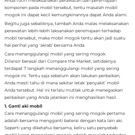
Anda rutin melaksanakan perawatan dan peremajaan
komponen pada mobil tersebut, tentu masalah mobil
mogok ini dapat kecil kemungkinannya dapat Anda alami.
Begitu juga sebaliknya, tambah Anda malas melaksanakan
perawatan lebih-lebih laksanakan peremajaan terhadap
mobil tersebut, maka mobil mogok tentu akan jadi suatu
hal perihal yang ‘akrab’ bersama Anda.
Cara menanggulangi mobil yang sering mogok
Dilansir berasal dari Compare the Market, setidaknya
terdapat 7 langkah menanggulangi mobil yang sering
mogok ini. Tentu saja sebelum akan lakukan perbaikan,
Anda mesti tahu di mana sekitar letak ‘penyakit’ mobil
Anda tersebut. Hal ini terlalu mutlak untuk menegaskan
perbaikan yang Anda jalankan ini menghasilkan hasil.
1. Ganti aki mobil
Cara menanggulangi mobil yang sering mogok pertama
adalah bersama mengganti baterai dengan kata lain aki.
Seperti yang diketahui bersama, keliru satu penyebab