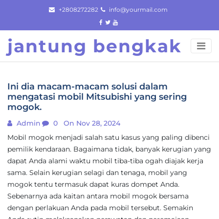
Skip
+2808272282
info@yourmail.com
to
content
jantung bengkak
Ini dia macam-macam solusi dalam
mengatasi mobil Mitsubishi yang sering
mogok.
Admin
0
On Nov 28, 2024
Mobil mogok menjadi salah satu kasus yang paling dibenci
pemilik kendaraan. Bagaimana tidak, banyak kerugian yang
dapat Anda alami waktu mobil tiba-tiba ogah diajak kerja
sama. Selain kerugian selagi dan tenaga, mobil yang
mogok tentu termasuk dapat kuras dompet Anda.
Sebenarnya ada kaitan antara mobil mogok bersama
dengan perlakuan Anda pada mobil tersebut. Semakin