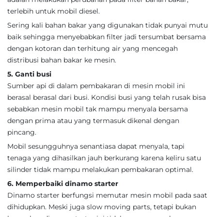
terlebih untuk mobil diesel.
Sering kali bahan bakar yang digunakan tidak punyai mutu
baik sehingga menyebabkan filter jadi tersumbat bersama
dengan kotoran dan terhitung air yang mencegah
distribusi bahan bakar ke mesin.
5. Ganti busi
Sumber api di dalam pembakaran di mesin mobil ini
berasal berasal dari busi. Kondisi busi yang telah rusak bisa
sebabkan mesin mobil tak mampu menyala bersama
dengan prima atau yang termasuk dikenal dengan
pincang.
Mobil sesungguhnya senantiasa dapat menyala, tapi
tenaga yang dihasilkan jauh berkurang karena keliru satu
silinder tidak mampu melakukan pembakaran optimal.
6. Memperbaiki dinamo starter
Dinamo starter berfungsi memutar mesin mobil pada saat
dihidupkan. Meski juga slow moving parts, tetapi bukan