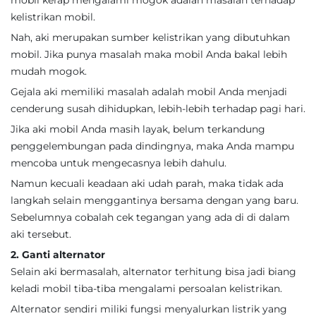
mobil kerap mengalami mogok adalah masalah terhadap
kelistrikan mobil.
Nah, aki merupakan sumber kelistrikan yang dibutuhkan
mobil. Jika punya masalah maka mobil Anda bakal lebih
mudah mogok.
Gejala aki memiliki masalah adalah mobil Anda menjadi
cenderung susah dihidupkan, lebih-lebih terhadap pagi hari.
Jika aki mobil Anda masih layak, belum terkandung
penggelembungan pada dindingnya, maka Anda mampu
mencoba untuk mengecasnya lebih dahulu.
Namun kecuali keadaan aki udah parah, maka tidak ada
langkah selain menggantinya bersama dengan yang baru.
Sebelumnya cobalah cek tegangan yang ada di di dalam
aki tersebut.
2. Ganti alternator
Selain aki bermasalah, alternator terhitung bisa jadi biang
keladi mobil tiba-tiba mengalami persoalan kelistrikan.
Alternator sendiri miliki fungsi menyalurkan listrik yang