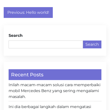
Post
Previous:
Hello world!
navigation
Search
Search
Recent Posts
Inilah macam-macam solusi cara memperbaiki
mobil Mercedes Benz yang sering mengalami
masalah.
Ini dia berbagai langkah dalam mengatasi