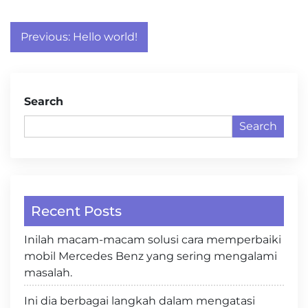
Post
Previous:
Hello world!
navigation
Search
Search
Recent Posts
Inilah macam-macam solusi cara memperbaiki
mobil Mercedes Benz yang sering mengalami
masalah.
Ini dia berbagai langkah dalam mengatasi