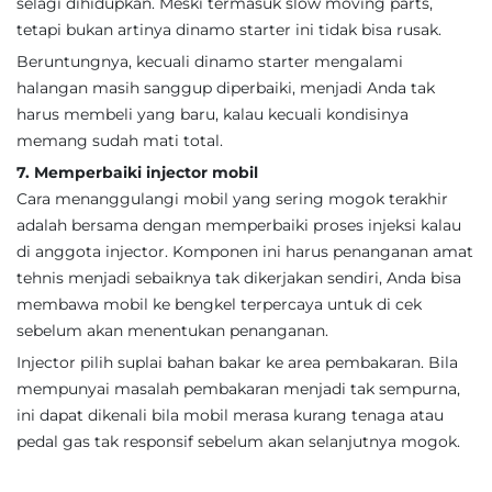
selagi dihidupkan. Meski termasuk slow moving parts,
tetapi bukan artinya dinamo starter ini tidak bisa rusak.
Beruntungnya, kecuali dinamo starter mengalami
halangan masih sanggup diperbaiki, menjadi Anda tak
harus membeli yang baru, kalau kecuali kondisinya
memang sudah mati total.
7. Memperbaiki injector mobil
Cara menanggulangi mobil yang sering mogok terakhir
adalah bersama dengan memperbaiki proses injeksi kalau
di anggota injector. Komponen ini harus penanganan amat
tehnis menjadi sebaiknya tak dikerjakan sendiri, Anda bisa
membawa mobil ke bengkel terpercaya untuk di cek
sebelum akan menentukan penanganan.
Injector pilih suplai bahan bakar ke area pembakaran. Bila
mempunyai masalah pembakaran menjadi tak sempurna,
ini dapat dikenali bila mobil merasa kurang tenaga atau
pedal gas tak responsif sebelum akan selanjutnya mogok.