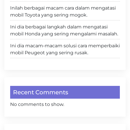
Inilah berbagai macam cara dalam mengatasi
mobil Toyota yang sering mogok.
Ini dia berbagai langkah dalam mengatasi
mobil Honda yang sering mengalami masalah.
Ini dia macam-macam solusi cara memperbaiki
mobil Peugeot yang sering rusak.
Recent Comments
No comments to show.