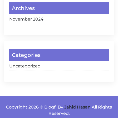
Archives
November 2024
Categories
Uncategorized
Copyright 2026 © Blogfi By
Jahid Hasan
All Rights
Reserved.