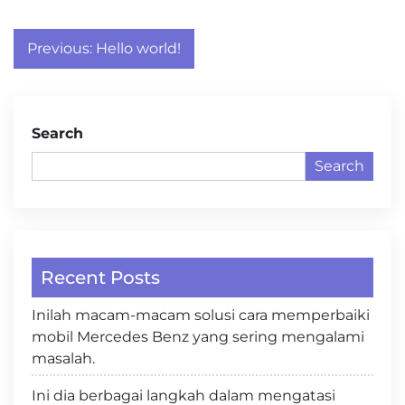
Post
Previous:
Hello world!
navigation
Search
Search
Recent Posts
Inilah macam-macam solusi cara memperbaiki
mobil Mercedes Benz yang sering mengalami
masalah.
Ini dia berbagai langkah dalam mengatasi