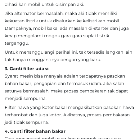
dihasilkan mobil untuk disimpan aki.
Jika alternator bermasalah, maka aki tidak memiliki
kekuatan listrik untuk disalurkan ke kelistrikan mobil.
Dampaknya, mobil bakal ada masalah di-starter dan juga
kerap mengalami mogok gara-gara suplai listrik
terganggu.
Untuk menanggulangi perihal ini, tak tersedia langkah lain
tak hanya menggantinya dengan yang baru.
3. Ganti filter udara
Syarat mesin bisa menyala adalah terdapatnya pasokan
bahan bakar, pengapian dan termasuk udara. Jika salah
satunya bermasalah, maka proses pembakaran tak dapat
menjadi sempurna.
Filter hawa yang kotor bakal mengakibatkan pasokan hawa
terhambat dan juga kotor. Akibatnya, proses pembakaran
jadi tidak sempurna.
4. Ganti filter bahan bakar
Cara menangani mobil yang kerap mogok seterusnya