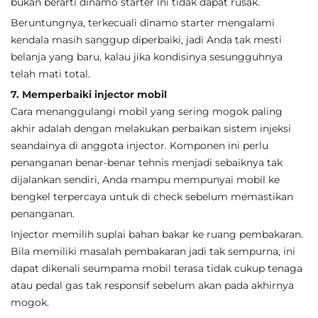
bukan berarti dinamo starter ini tidak dapat rusak.
Beruntungnya, terkecuali dinamo starter mengalami
kendala masih sanggup diperbaiki, jadi Anda tak mesti
belanja yang baru, kalau jika kondisinya sesungguhnya
telah mati total.
7. Memperbaiki injector mobil
Cara menanggulangi mobil yang sering mogok paling
akhir adalah dengan melakukan perbaikan sistem injeksi
seandainya di anggota injector. Komponen ini perlu
penanganan benar-benar tehnis menjadi sebaiknya tak
dijalankan sendiri, Anda mampu mempunyai mobil ke
bengkel terpercaya untuk di check sebelum memastikan
penanganan.
Injector memilih suplai bahan bakar ke ruang pembakaran.
Bila memiliki masalah pembakaran jadi tak sempurna, ini
dapat dikenali seumpama mobil terasa tidak cukup tenaga
atau pedal gas tak responsif sebelum akan pada akhirnya
mogok.