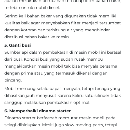
adalah melakukan perubahan terhadap filter bahan bakar,
terlebih untuk mobil diesel.
Sering kali bahan bakar yang digunakan tidak memiliki
kualitas baik agar menyebabkan filter menjadi tersumbat
dengan kotoran dan terhitung air yang menghindar
distribusi bahan bakar ke mesin.
5. Ganti busi
Sumber api dalam pembakaran di mesin mobil ini berasal
dari busi. Kondisi busi yang sudah rusak mampu
mengakibatkan mesin mobil tak bisa menyala bersama
dengan prima atau yang termasuk dikenal dengan
pincang.
Mobil memang selalu dapat menyala, tetapi tenaga yang
dihasilkan jauh menyusut karena keliru satu silinder tidak
sanggup melakukan pembakaran optimal.
6. Memperbaiki dinamo starter
Dinamo starter berfaedah memutar mesin mobil pada
selagi dihidupkan. Meski juga slow moving parts, tetapi