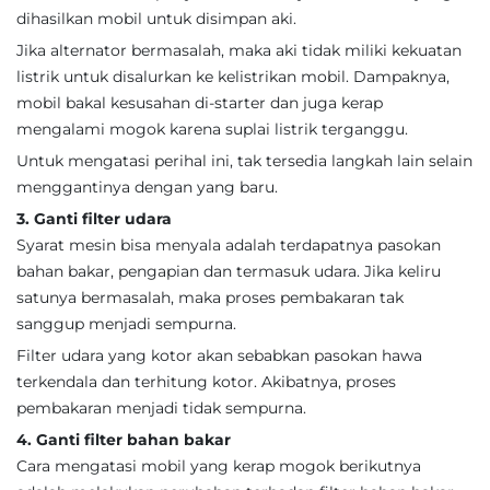
dihasilkan mobil untuk disimpan aki.
Jika alternator bermasalah, maka aki tidak miliki kekuatan
listrik untuk disalurkan ke kelistrikan mobil. Dampaknya,
mobil bakal kesusahan di-starter dan juga kerap
mengalami mogok karena suplai listrik terganggu.
Untuk mengatasi perihal ini, tak tersedia langkah lain selain
menggantinya dengan yang baru.
3. Ganti filter udara
Syarat mesin bisa menyala adalah terdapatnya pasokan
bahan bakar, pengapian dan termasuk udara. Jika keliru
satunya bermasalah, maka proses pembakaran tak
sanggup menjadi sempurna.
Filter udara yang kotor akan sebabkan pasokan hawa
terkendala dan terhitung kotor. Akibatnya, proses
pembakaran menjadi tidak sempurna.
4. Ganti filter bahan bakar
Cara mengatasi mobil yang kerap mogok berikutnya