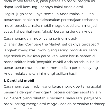
pada mobil tersebut, pasti persoalan mobil mogok ini
dapat kecil kemungkinannya bakal Anda alami.
Begitu juga sebaliknya, semakin Anda malas lakukan
perawatan bahkan melaksanakan peremajaan terhadap
mobil tersebut, maka mobil mogok pasti akan menjadi
suatu hal perihal yang ‘akrab’ bersama dengan Anda.
Cara menangani mobil yang sering mogok
Dilansir dari Compare the Market, setidaknya terdapat 7
langkah mengatasi mobil yang sering mogok ini. Tentu
saja sebelum lakukan perbaikan, Anda harus paham di
mana sekitar letak ‘penyakit’ mobil Anda tersebut. Hal ini
benar-benar mutlak untuk memastikan perbaikan yang
Anda melaksanakan ini menghasilkan hasil.
1. Ganti aki mobil
Cara mengatasi mobil yang kerap mogok pertama adalah
bersama dengan mengganti baterai dengan sebutan lain
aki. Seperti yang diketahui bersama, salah satu penyebab
mobil sering mengalami mogok adalah persoalan terhadap