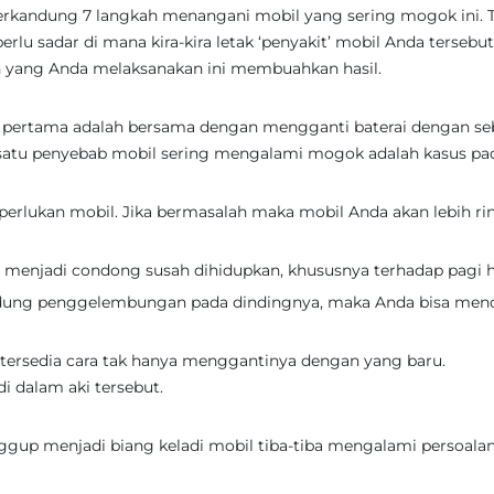
 terkandung 7 langkah menangani mobil yang sering mogok ini. 
rlu sadar di mana kira-kira letak ‘penyakit’ mobil Anda tersebut
an yang Anda melaksanakan ini membuahkan hasil.
pertama adalah bersama dengan mengganti baterai dengan se
ah satu penyebab mobil sering mengalami mogok adalah kasus pa
perlukan mobil. Jika bermasalah maka mobil Anda akan lebih ri
a menjadi condong susah dihidupkan, khususnya terhadap pagi h
kandung penggelembungan pada dindingnya, maka Anda bisa men
k tersedia cara tak hanya menggantinya dengan yang baru.
i dalam aki tersebut.
anggup menjadi biang keladi mobil tiba-tiba mengalami persoala