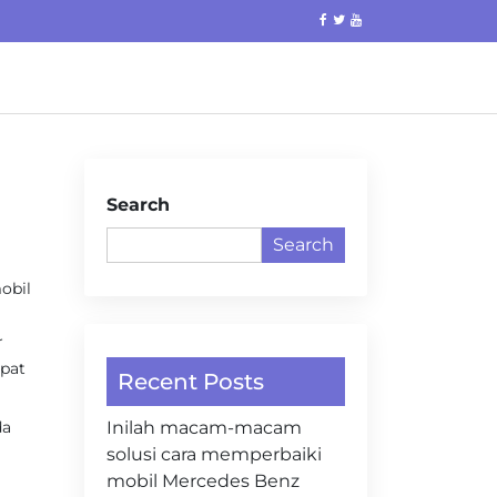
Search
Search
obil
r
apat
Recent Posts
da
Inilah macam-macam
solusi cara memperbaiki
mobil Mercedes Benz