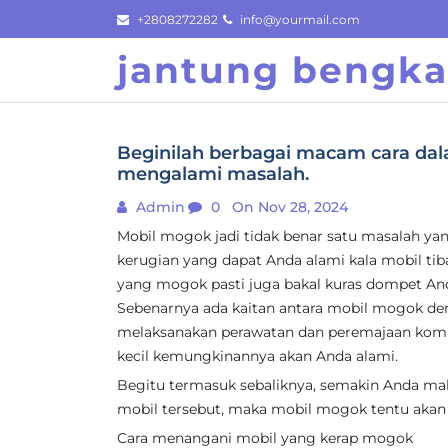
Skip
+2808272282
info@yourmail.com
to
jantung bengk
content
Beginilah berbagai macam cara da
mengalami masalah.
Admin
0
On Nov 28, 2024
Mobil mogok jadi tidak benar satu masalah yan
kerugian yang dapat Anda alami kala mobil tiba
yang mogok pasti juga bakal kuras dompet An
Sebenarnya ada kaitan antara mobil mogok den
melaksanakan perawatan dan peremajaan kompo
kecil kemungkinannya akan Anda alami.
Begitu termasuk sebaliknya, semakin Anda mal
mobil tersebut, maka mobil mogok tentu akan m
Cara menangani mobil yang kerap mogok