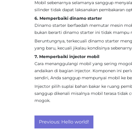
Mobil sebenarnya selamanya sanggup menyala, 
silinder tidak dapat laksanakan pembakaran op
6. Memperbaiki dinamo starter
Dinamo starter berfaedah memutar mesin mobi
bukan berarti dinamo starter ini tidak mampu 
Beruntungnya, terkecuali dinamo starter meng
yang baru, kecuali jikalau kondisinya sebenarny
7. Memperbaiki injector mobil
Cara menanggulangi mobil yang sering mogok 
andaikan di bagian injector. Komponen ini perl
sendiri, Anda sanggup mempunyai mobil ke b
Injector pilih suplai bahan bakar ke ruang pe
sanggup dikenali misalnya mobil terasa tidak c
mogok.
Post
Previous:
Hello world!
navigation