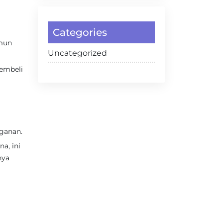
Categories
amun
Uncategorized
membeli
ganan.
a, ini
nya