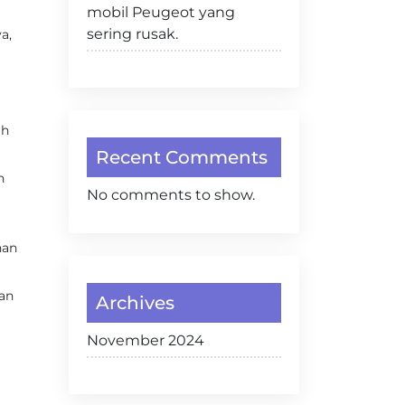
mobil Peugeot yang
sering rusak.
a,
ah
Recent Comments
n
No comments to show.
han
gan
Archives
November 2024