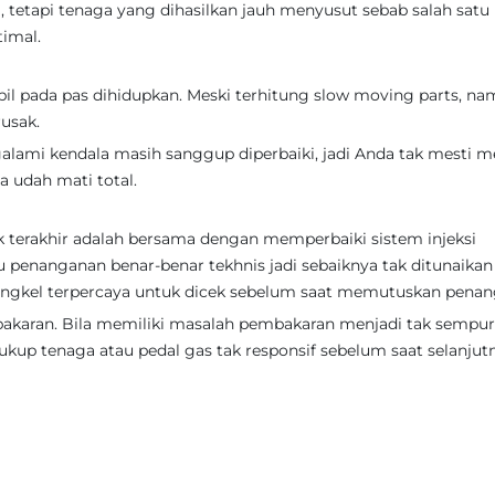
tetapi tenaga yang dihasilkan jauh menyusut sebab salah satu
timal.
l pada pas dihidupkan. Meski terhitung slow moving parts, n
rusak.
alami kendala masih sanggup diperbaiki, jadi Anda tak mesti 
a udah mati total.
terakhir adalah bersama dengan memperbaiki sistem injeksi
u penanganan benar-benar tekhnis jadi sebaiknya tak ditunaikan
engkel terpercaya untuk dicek sebelum saat memutuskan penan
mbakaran. Bila memiliki masalah pembakaran menjadi tak sempurn
ukup tenaga atau pedal gas tak responsif sebelum saat selanjut